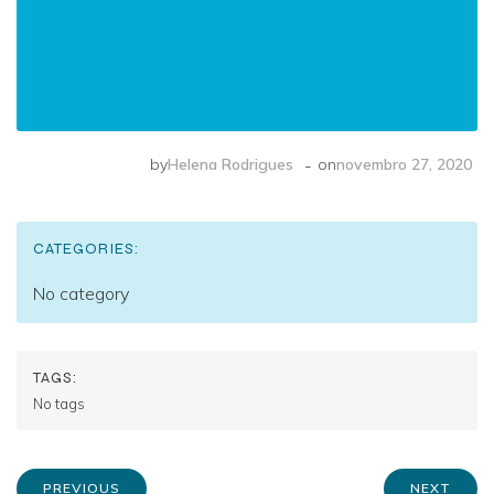
-
by
Helena Rodrigues
on
novembro 27, 2020
CATEGORIES:
No category
TAGS:
No tags
PREVIOUS
NEXT