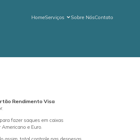
Home
Serviços
Sobre Nós
Contato
rtão Rendimento Visa
r.
 para fazer saques em caixas
ar Americano e Euro.
do assim, total controle nas despesas