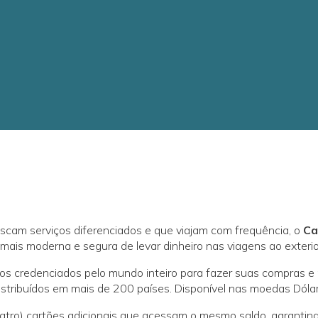
uscam serviços diferenciados e que viajam com frequência, o
Ca
mais moderna e segura de levar dinheiro nas viagens ao exterio
os credenciados pelo mundo inteiro para fazer suas compras e
, distribuídos em mais de 200 países. Disponível nas moedas Dól
(quatro) cartões adicionais que acessam o mesmo saldo, garantin