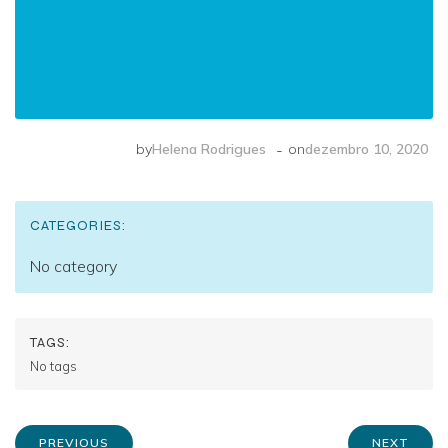
-
by
Helena Rodrigues
on
dezembro 10, 2020
CATEGORIES:
No category
TAGS:
No tags
PREVIOUS
NEXT