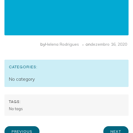
-
by
Helena Rodrigues
on
dezembro 16, 2020
CATEGORIES:
No category
TAGS:
No tags
PREVIOUS
NEXT