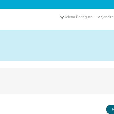
-
by
Helena Rodrigues
on
janeiro