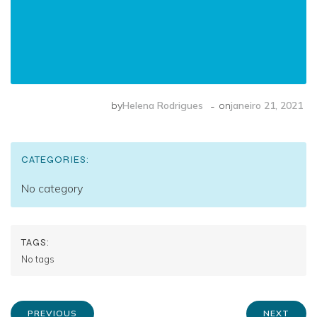
-
by
Helena Rodrigues
on
janeiro 21, 2021
CATEGORIES:
No category
TAGS:
No tags
PREVIOUS
NEXT