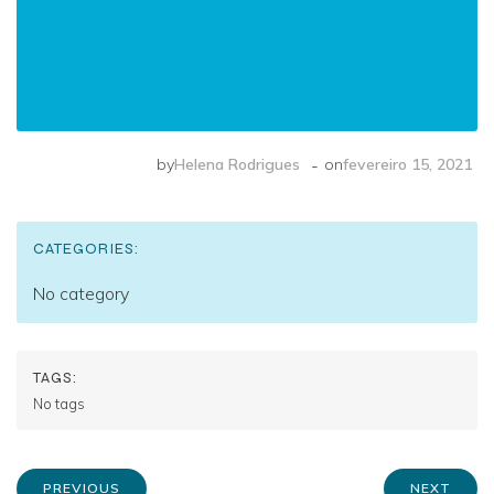
-
by
Helena Rodrigues
on
fevereiro 15, 2021
CATEGORIES:
No category
TAGS:
No tags
PREVIOUS
NEXT