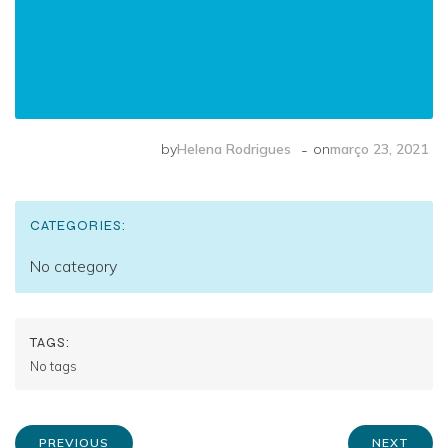
-
by
Helena Rodrigues
on
março 23, 2021
CATEGORIES:
No category
TAGS:
No tags
PREVIOUS
NEXT