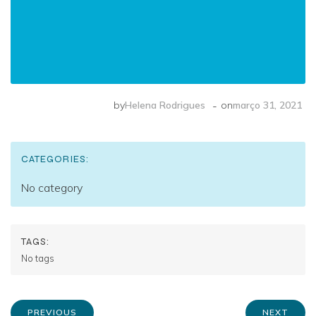
-
by
Helena Rodrigues
on
março 31, 2021
CATEGORIES:
No category
TAGS:
No tags
PREVIOUS
NEXT