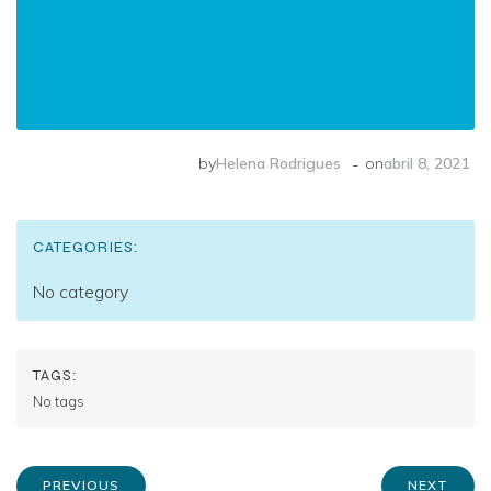
-
by
Helena Rodrigues
on
abril 8, 2021
CATEGORIES:
No category
TAGS:
No tags
PREVIOUS
NEXT