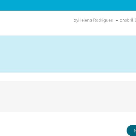
-
by
Helena Rodrigues
on
abril 