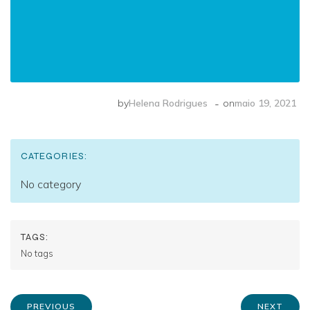
-
by
Helena Rodrigues
on
maio 19, 2021
CATEGORIES:
No category
TAGS:
No tags
PREVIOUS
NEXT