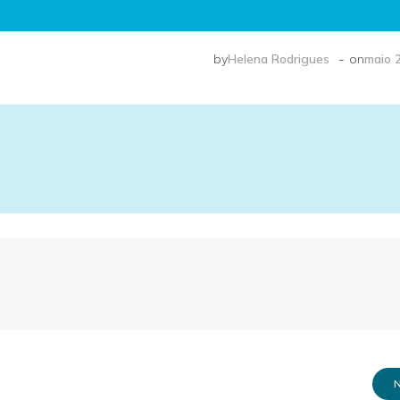
-
by
Helena Rodrigues
on
maio 