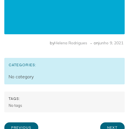
-
by
Helena Rodrigues
on
junho 9, 2021
CATEGORIES:
No category
TAGS:
No tags
PREVIOUS
NEXT