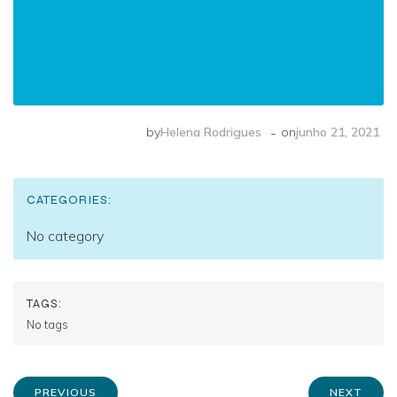
-
by
Helena Rodrigues
on
junho 21, 2021
CATEGORIES:
No category
TAGS:
No tags
PREVIOUS
NEXT