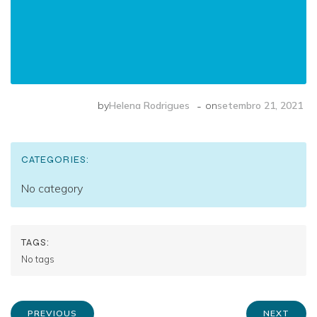
-
by
Helena Rodrigues
on
setembro 21, 2021
CATEGORIES:
No category
TAGS:
No tags
PREVIOUS
NEXT