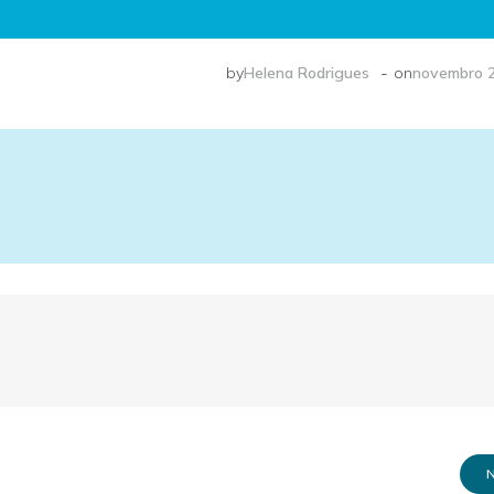
-
by
Helena Rodrigues
on
novembro 2