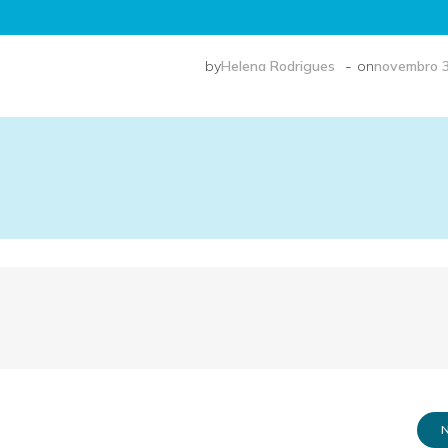
-
by
Helena Rodrigues
on
novembro 3