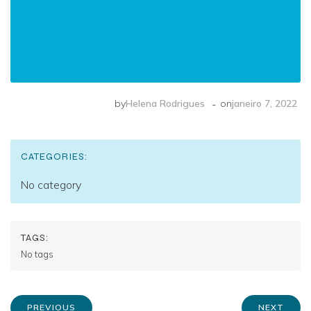
-
by
Helena Rodrigues
on
janeiro 7, 2022
CATEGORIES:
No category
TAGS:
No tags
PREVIOUS
NEXT