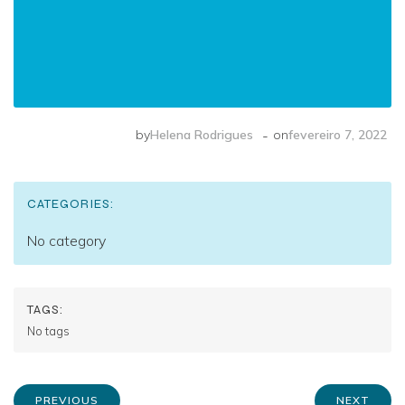
-
by
Helena Rodrigues
on
fevereiro 7, 2022
CATEGORIES:
No category
TAGS:
No tags
PREVIOUS
NEXT