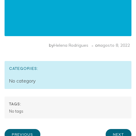
-
by
Helena Rodrigues
on
agosto 8, 2022
CATEGORIES:
No category
TAGS:
No tags
PREVIOUS
NEXT