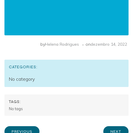
-
by
Helena Rodrigues
on
dezembro 14, 2022
CATEGORIES:
No category
TAGS:
No tags
PREVIOUS
NEXT