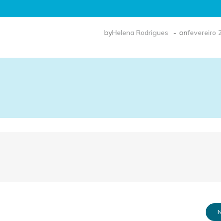
-
by
Helena Rodrigues
on
fevereiro 