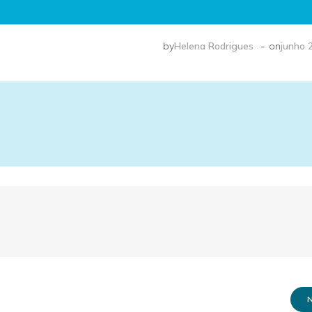
-
by
Helena Rodrigues
on
junho 