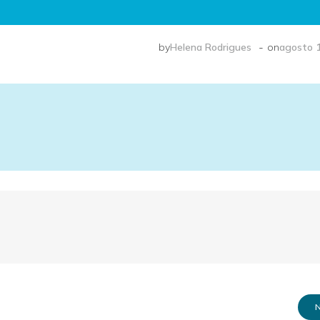
-
by
Helena Rodrigues
on
agosto 1