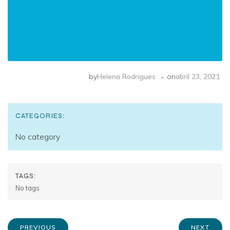
-
by
Helena Rodrigues
on
abril 23, 2021
CATEGORIES:
No category
TAGS:
No tags
PREVIOUS
NEXT