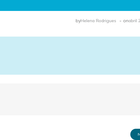
-
by
Helena Rodrigues
on
abril 