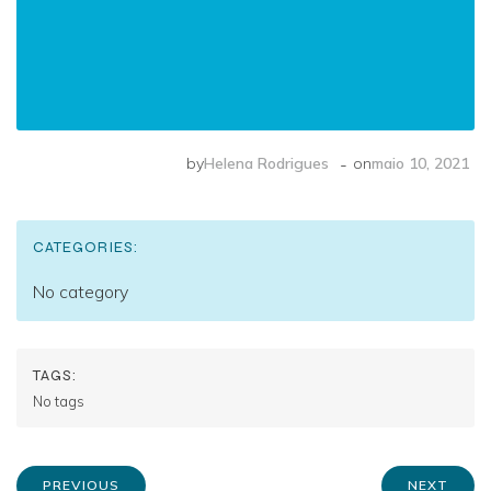
-
by
Helena Rodrigues
on
maio 10, 2021
CATEGORIES:
No category
TAGS:
No tags
PREVIOUS
NEXT