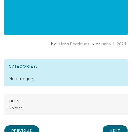
-
by
Helena Rodrigues
on
junho 1, 2021
CATEGORIES:
No category
TAGS:
No tags
PREVIOUS
NEXT