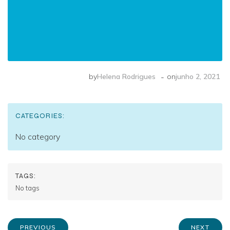
-
by
Helena Rodrigues
on
junho 2, 2021
CATEGORIES:
No category
TAGS:
No tags
PREVIOUS
NEXT