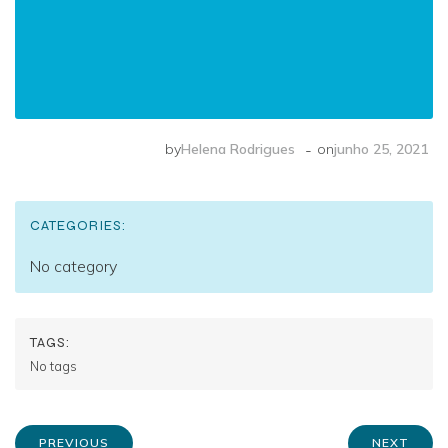
-
by
Helena Rodrigues
on
junho 25, 2021
CATEGORIES:
No category
TAGS:
No tags
PREVIOUS
NEXT