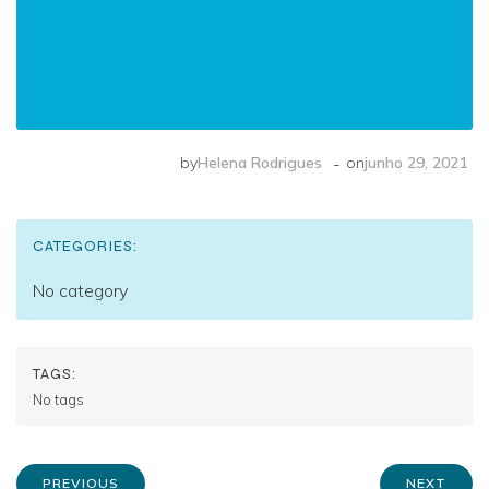
-
by
Helena Rodrigues
on
junho 29, 2021
CATEGORIES:
No category
TAGS:
No tags
PREVIOUS
NEXT