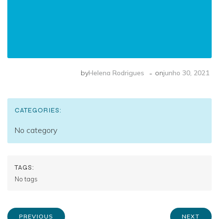
-
by
Helena Rodrigues
on
junho 30, 2021
CATEGORIES:
No category
TAGS:
No tags
PREVIOUS
NEXT