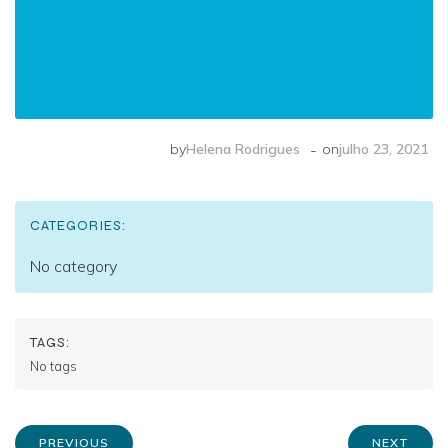
-
by
Helena Rodrigues
on
julho 23, 2021
CATEGORIES:
No category
TAGS:
No tags
PREVIOUS
NEXT