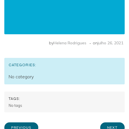
-
by
Helena Rodrigues
on
julho 26, 2021
CATEGORIES:
No category
TAGS:
No tags
PREVIOUS
NEXT