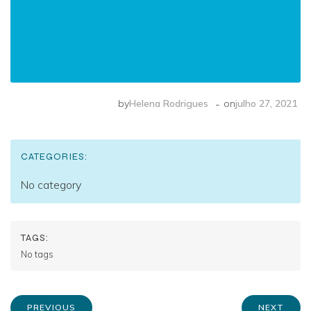
-
by
Helena Rodrigues
on
julho 27, 2021
CATEGORIES:
No category
TAGS:
No tags
PREVIOUS
NEXT