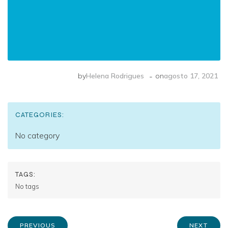
-
by
Helena Rodrigues
on
agosto 17, 2021
CATEGORIES:
No category
TAGS:
No tags
PREVIOUS
NEXT