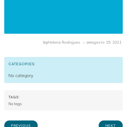
-
by
Helena Rodrigues
on
agosto 19, 2021
CATEGORIES:
No category
TAGS:
No tags
PREVIOUS
NEXT