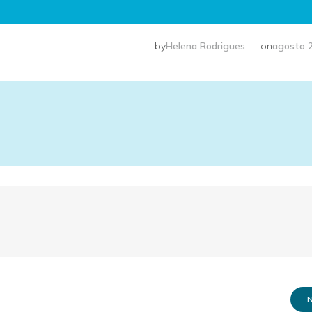
-
by
Helena Rodrigues
on
agosto 2