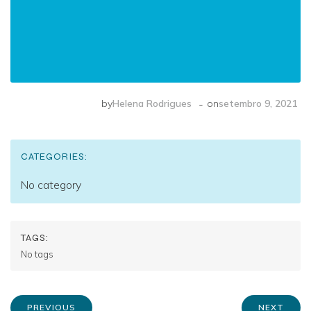
-
by
Helena Rodrigues
on
setembro 9, 2021
CATEGORIES:
No category
TAGS:
No tags
PREVIOUS
NEXT