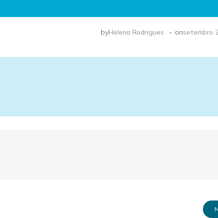
-
by
Helena Rodrigues
on
setembro 2