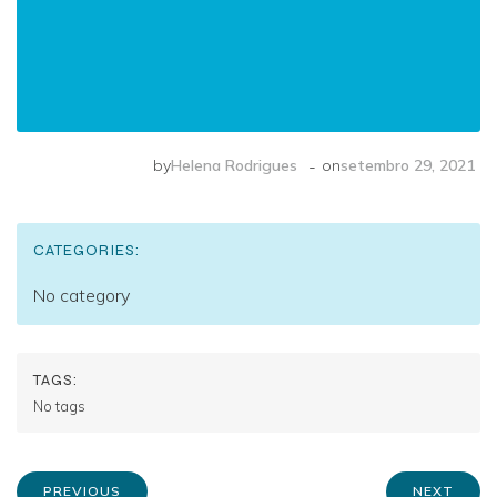
-
by
Helena Rodrigues
on
setembro 29, 2021
CATEGORIES:
No category
TAGS:
No tags
PREVIOUS
NEXT