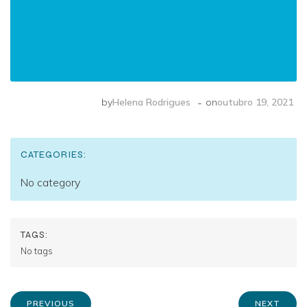
-
by
Helena Rodrigues
on
outubro 19, 2021
CATEGORIES:
No category
TAGS:
No tags
PREVIOUS
NEXT