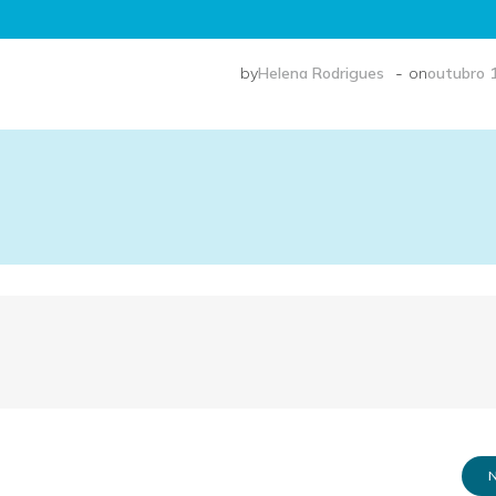
-
by
Helena Rodrigues
on
outubro 