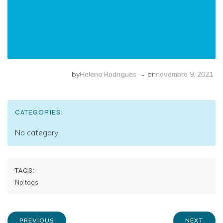
-
by
Helena Rodrigues
on
novembro 9, 2021
CATEGORIES:
No category
TAGS:
No tags
PREVIOUS
NEXT