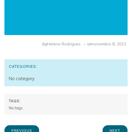
-
by
Helena Rodrigues
on
novembro 8, 2021
CATEGORIES:
No category
TAGS:
No tags
PREVIOUS
NEXT