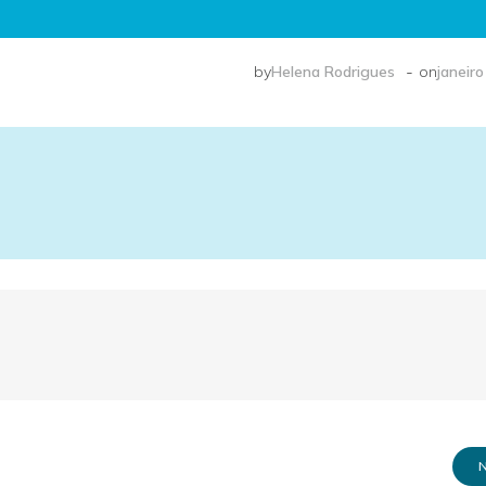
-
by
Helena Rodrigues
on
janeiro