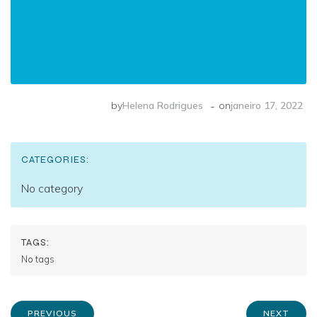
-
by
Helena Rodrigues
on
janeiro 17, 2022
CATEGORIES:
No category
TAGS:
No tags
PREVIOUS
NEXT