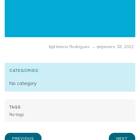
-
by
Helena Rodrigues
on
janeiro 18, 2022
CATEGORIES:
No category
TAGS:
No tags
PREVIOUS
NEXT