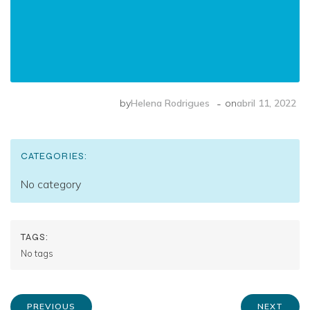
-
by
Helena Rodrigues
on
abril 11, 2022
CATEGORIES:
No category
TAGS:
No tags
PREVIOUS
NEXT